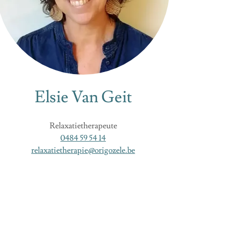
Elsie Van Geit
Relaxatietherapeute
0484 59 54 14
relaxatietherapie@origozele.be