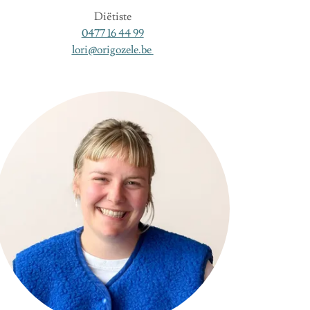
Diëtiste
0477 16 44 99
lori@origozele.be