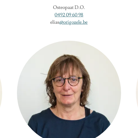
Osteopaat D.O.
0492 09 60 98
elias
@origozele.be