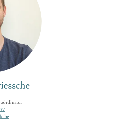
riessche
Coördinator
 37
le.be