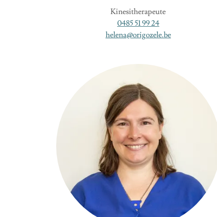
Kinesitherapeute
0485 51 99 24
helena@origozele.be