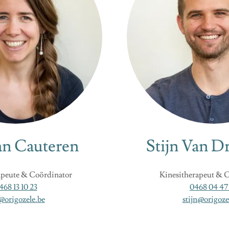
an Cauteren
Stijn Van D
apeute & Coördinator
Kinesitherapeut & 
468 13 10 23
0468 04 47
s@origozele.be
stijn@origoze