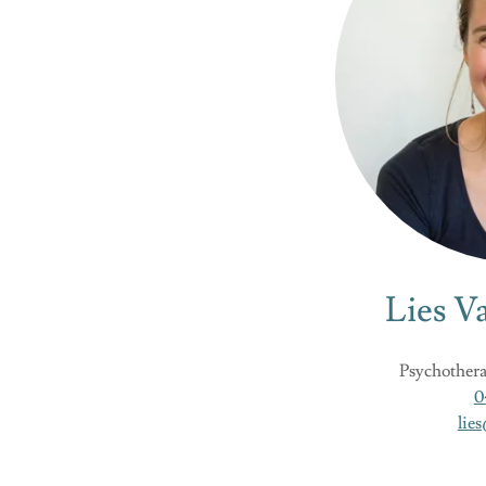
Lies V
Psychother
0
lie