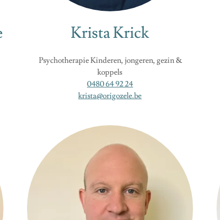
e
Krista Krick
Psychotherapie Kinderen, jongeren, gezin &
koppels
0480 64 92 24
krista@origozele.be