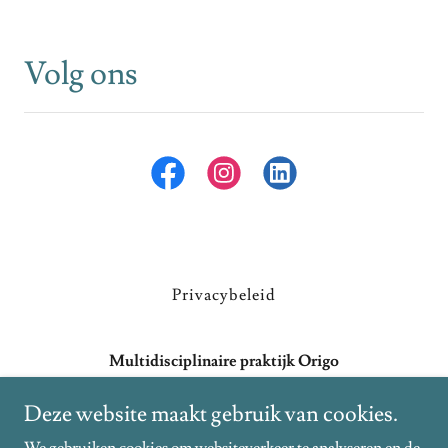
Volg ons
Privacybeleid
Multidisciplinaire praktijk Origo
Avermaat 155, 9240 Zele, East Flanders, Belgium
Deze website maakt gebruik van cookies.
0468131023